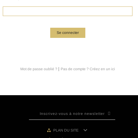
Se connecter
|
Mot de passe oublié ?
Pas de compte ? Créez en un ici

PLAN DU SITE