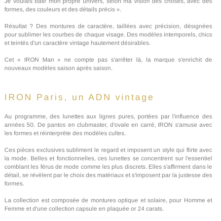
Je voulais bâtir mon propre univers, selon ma vision des choses, avec des
formes, des couleurs et des détails précis ».
Résultat ? Des montures de caractère, taillées avec précision, désignées
pour sublimer les courbes de chaque visage. Des modèles intemporels, chics
et teintés d'un caractère vintage hautement désirables.
Cet « IRON Man » ne compte pas s'arrêter là, la marque s'enrichit de
nouveaux modèles saison après saison.
IRON Paris, un ADN vintage
Au programme, des lunettes aux lignes pures, portées par l'influence des
années 50. De pantos en clubmaster, d'ovale en carré, IRON s'amuse avec
les formes et réinterprète des modèles cultes.
Ces pièces exclusives subliment le regard et imposent un style qui flirte avec
la mode. Belles et fonctionnelles, ces lunettes se concentrent sur l'essentiel
comblant les férus de mode comme les plus discrets. Elles s'affirment dans le
détail, se révèlent par le choix des matériaux et s'imposent par la justesse des
formes.
La collection est composée de montures optique et solaire, pour Homme et
Femme et d'une collection capsule en plaquée or 24 carats.