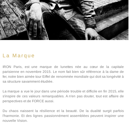
La Marque
IRON Paris, est une marque de lunettes née au cœur de la capitale
parisienne en novembre 2015. Le nom fait bien sûr référence à la dame de
fer, notre bien aimée tour Eiffel de renommée mondiale qui doit sa longévité à
sa structure savamment étudiée.
La marque a vue le jour dans une période trouble et difficile en fin 2015, elle
s'inspire de ces valeurs remarquables. A n'en pas douter, tout est affaire de
perspectives et de FORCE aussi.
Du chaos naissent la résilience et la beauté. De la dualité surgit parfois
l'harmonie. Et des lignes passionnément assemblées peuvent inspirer une
nouvelle Vision.