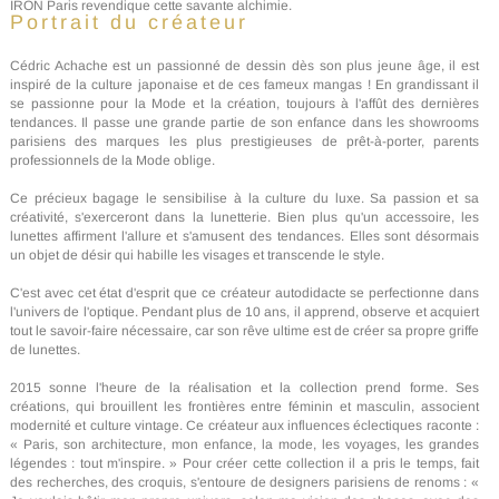
IRON Paris revendique cette savante alchimie.
Portrait du créateur
Cédric Achache est un passionné de dessin dès son plus jeune âge, il est
inspiré de la culture japonaise et de ces fameux mangas ! En grandissant il
se passionne pour la Mode et la création, toujours à l'affût des dernières
tendances. Il passe une grande partie de son enfance dans les showrooms
parisiens des marques les plus prestigieuses de prêt-à-porter, parents
professionnels de la Mode oblige.
Ce précieux bagage le sensibilise à la culture du luxe. Sa passion et sa
créativité, s'exerceront dans la lunetterie. Bien plus qu'un accessoire, les
lunettes affirment l'allure et s'amusent des tendances. Elles sont désormais
un objet de désir qui habille les visages et transcende le style.
C'est avec cet état d'esprit que ce créateur autodidacte se perfectionne dans
l'univers de l'optique. Pendant plus de 10 ans, il apprend, observe et acquiert
tout le savoir-faire nécessaire, car son rêve ultime est de créer sa propre griffe
de lunettes.
2015 sonne l'heure de la réalisation et la collection prend forme. Ses
créations, qui brouillent les frontières entre féminin et masculin, associent
modernité et culture vintage. Ce créateur aux influences éclectiques raconte :
« Paris, son architecture, mon enfance, la mode, les voyages, les grandes
légendes : tout m'inspire. » Pour créer cette collection il a pris le temps, fait
des recherches, des croquis, s'entoure de designers parisiens de renoms : «