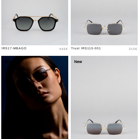
Prix
Prix
IRS17-MBAGO
Trust IRS110-001
445€
315€
New
New