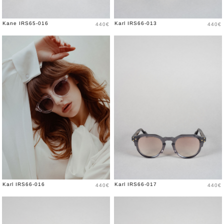
Prix
Prix
Kane IRS65-016
Karl IRS66-013
440€
440€
Prix
Prix
Karl IRS66-016
Karl IRS66-017
440€
440€