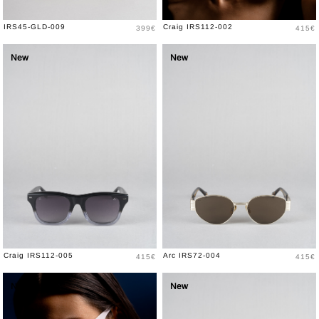
Prix
Prix
IRS45-GLD-009
Craig IRS112-002
399€
415€
New
New
Prix
Prix
Craig IRS112-005
Arc IRS72-004
415€
415€
New
New