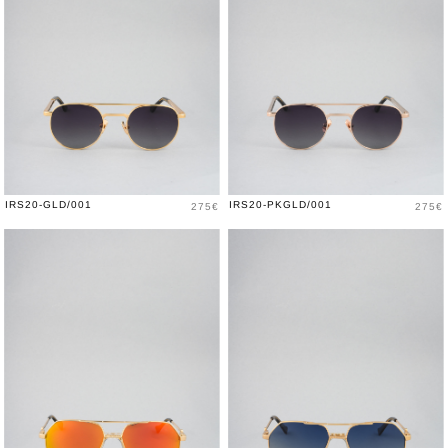
Prix
Prix
IRS20-GLD/001
IRS20-PKGLD/001
275€
275€