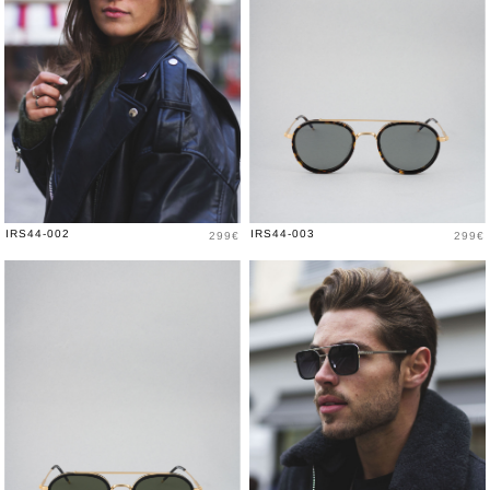
Prix
Prix
IRS44-002
IRS44-003
299€
299€