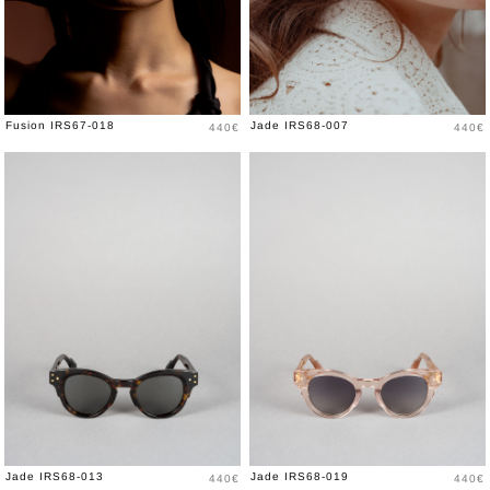
Prix
Prix
Fusion IRS67-018
Jade IRS68-007
440€
440€
Prix
Prix
Jade IRS68-013
Jade IRS68-019
440€
440€