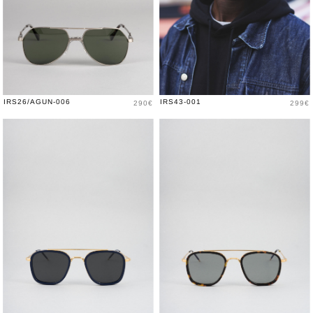
Prix
Prix
IRS26/AGUN-006
IRS43-001
290€
299€