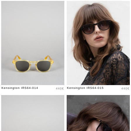
Prix
Prix
Kensington IRS64-014
Kensington IRS64-015
440€
440€