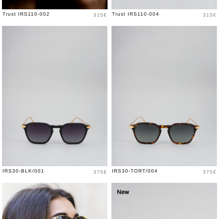
Prix
Prix
Trust IRS110-002
Trust IRS110-004
315€
315€
Prix
Prix
IRS30-BLK/001
IRS30-TORT/004
375€
375€
New