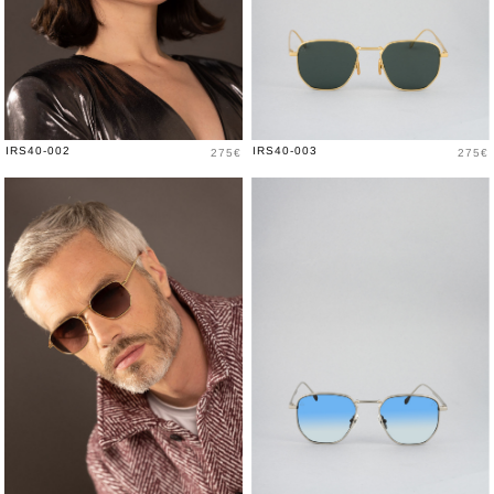
Prix
Prix
IRS40-002
IRS40-003
275€
275€