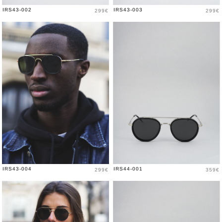
Prix
Prix
IRS43-002
IRS43-003
299€
299€
Prix
Prix
IRS43-004
IRS44-001
299€
359€