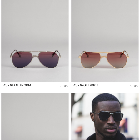
Prix
Prix
IRS26/AGUN/004
IRS26-GLD/007
290€
590€