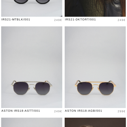
Prix
Prix
IRS21-MTBLK/001
IRS21-DKTORT/001
249€
249€
Prix
Prix
ASTON IRS18-ASTT/001
ASTON IRS18-AGB/001
249€
299€