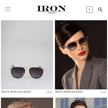

0
Prix
Prix
IRS23-MTBLKGLD/001
IRS23-MTBLKAS/001
299€
229€