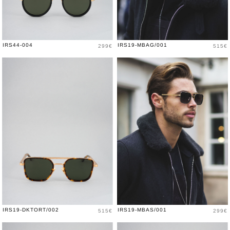
Prix
Prix
IRS44-004
IRS19-MBAG/001
299€
515€
Prix
Prix
IRS19-DKTORT/002
IRS19-MBAS/001
515€
299€