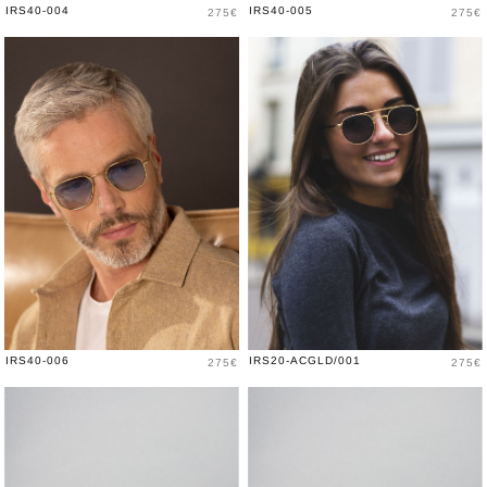
Prix
Prix
IRS40-004
IRS40-005
275€
275€
Prix
Prix
IRS40-006
IRS20-ACGLD/001
275€
275€