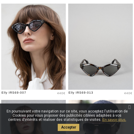
Prix
Prix
Elly IRS69-007
Elly IRS69-013
440€
440€
En poursuivant votre navigation sur ce site, vous acceptez l'utilisation de
Cookies pour vous proposer des publicités ciblées adaptées à vos
centres d'intérêts et réaliser des statistiques de visites.
En savoir plus.
Accepter