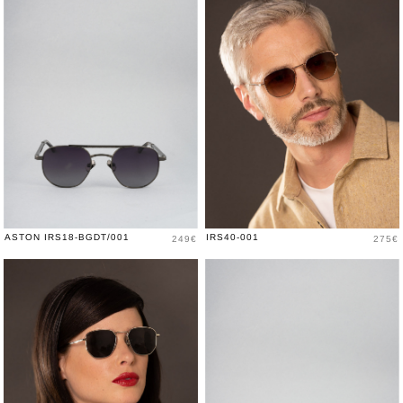
Prix
Prix
ASTON IRS18-BGDT/001
IRS40-001
249€
275€