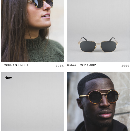
Prix
Prix
IRS30-ASTT/001
Usher IRS111-002
375€
395€
New