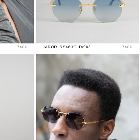
Prix
Prix
740€
JAROD IRS46-IGLD/003
740€