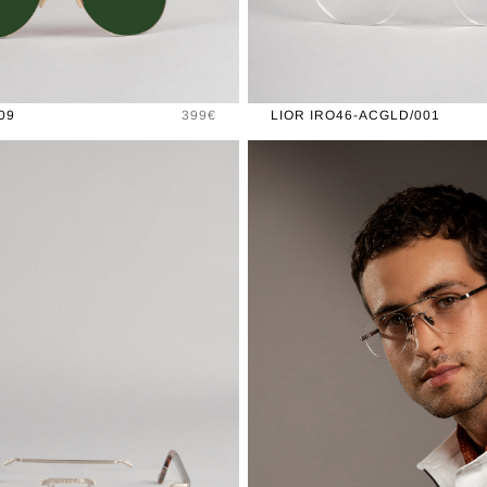
Prix
09
399€
LIOR IRO46-ACGLD/001