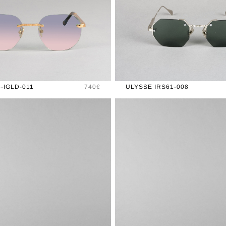
Prix
-IGLD-011
740€
ULYSSE IRS61-008