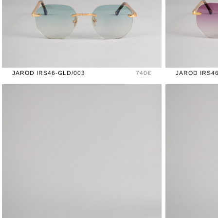
Prix
JAROD IRS46-GLD/003
740€
JAROD IRS4