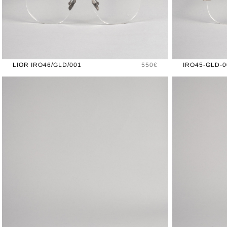
Prix
LIOR IRO46/GLD/001
550€
IRO45-GLD-0