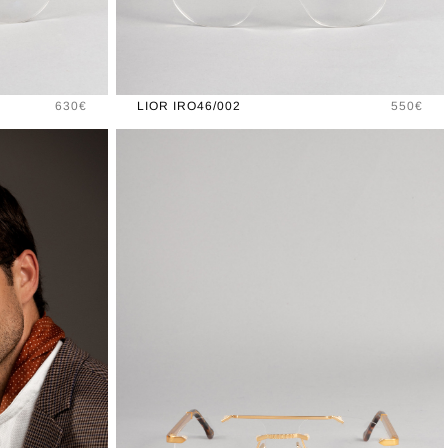
Prix
Prix
630€
LIOR IRO46/002
550€