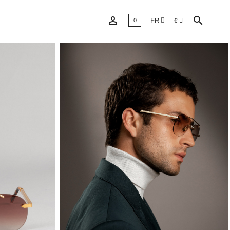


FR
€
0