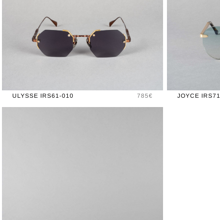
Prix
ULYSSE IRS61-010
785€
JOYCE IRS71