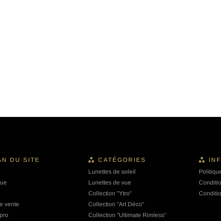
AN DU SITE
CATÉGORIES
IN
Lunettes de soleil
Politiqu
que
Lunettes de vue
Conditi
Collection "Ytro"
Conditi
e vente
Collection "Art Déco"
pro
Collection "Ultimate Rimless"