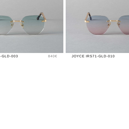
Prix
-GLD-003
840€
JOYCE IRS71-GLD-010