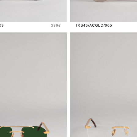
Prix
03
399€
IRS45/ACGLD/005