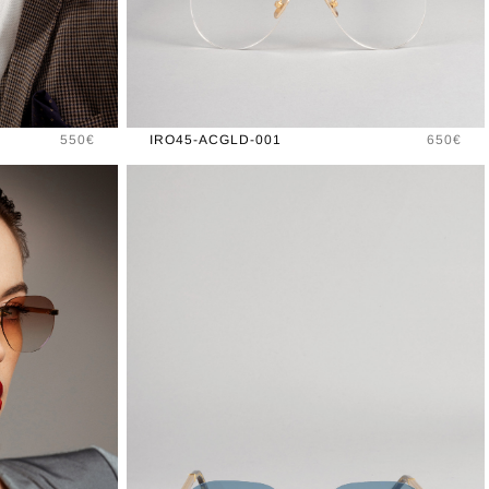
Prix
Prix
550€
IRO45-ACGLD-001
650€