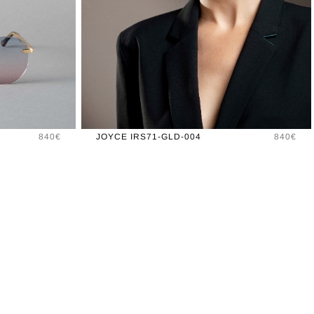
Prix
Prix
840€
JOYCE IRS71-GLD-004
840€