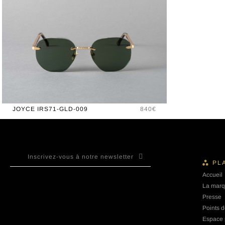
Prix
JOYCE IRS71-GLD-009
840€
PL
Accueil
La mar
Presse
Points d
Espace 