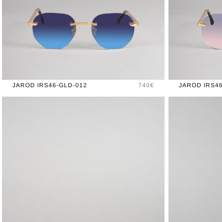
Prix
JAROD IRS46-GLD-012
740€
JAROD IRS46