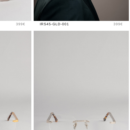
Prix
Prix
399€
IRS45-GLD-001
399€