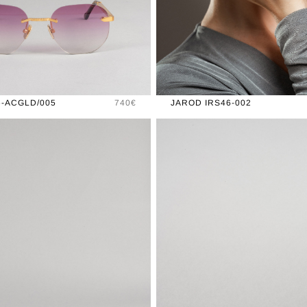
Prix
6-ACGLD/005
740€
JAROD IRS46-002