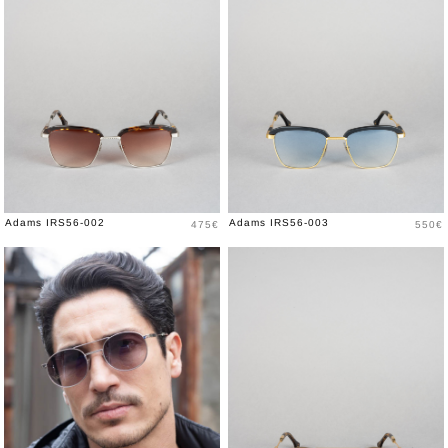
Prix
Prix
Adams IRS56-002
Adams IRS56-003
475€
550€