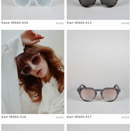
Prix
Prix
Kane IRS65-016
Karl IRS66-013
440€
440€
Prix
Prix
Karl IRS66-016
Karl IRS66-017
440€
440€