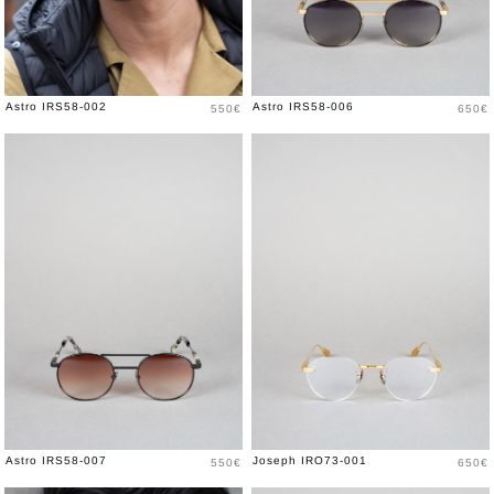
Prix
Prix
Astro IRS58-002
Astro IRS58-006
550€
650€
Prix
Prix
Astro IRS58-007
Joseph IRO73-001
550€
650€