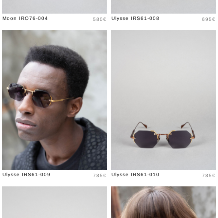
Prix
Prix
Moon IRO76-004
Ulysse IRS61-008
580€
695€
Prix
Prix
Ulysse IRS61-009
Ulysse IRS61-010
785€
785€