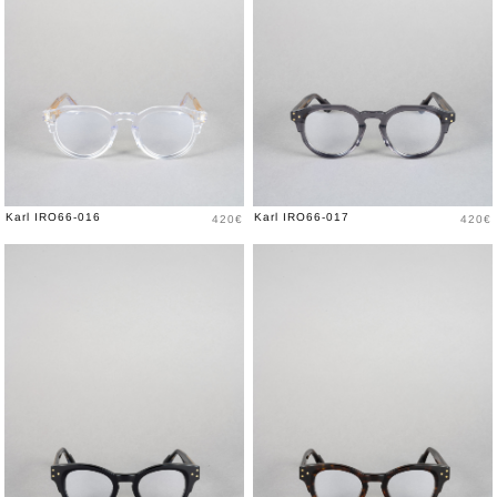
Prix
Prix
Karl IRO66-016
Karl IRO66-017
420€
420€