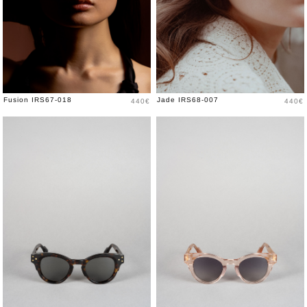
Prix
Prix
Fusion IRS67-018
Jade IRS68-007
440€
440€