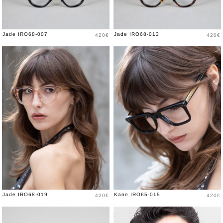
Prix
Prix
Jade IRO68-007
Jade IRO68-013
420€
420€
Prix
Prix
Jade IRO68-019
Kane IRO65-015
420€
420€