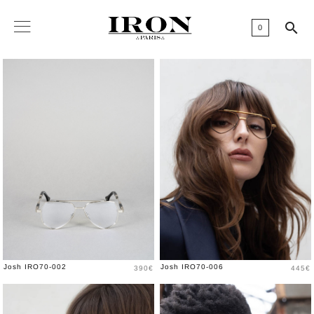

0
Prix
Prix
Josh IRO70-002
Josh IRO70-006
390€
445€