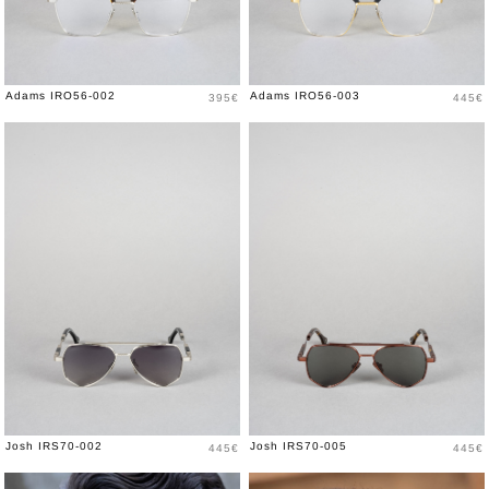
Prix
Prix
Adams IRO56-002
Adams IRO56-003
395€
445€
Prix
Prix
Josh IRS70-002
Josh IRS70-005
445€
445€