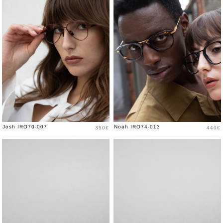
Prix
Prix
Josh IRO70-007
Noah IRO74-013
390€
440€