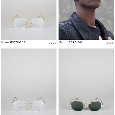
Prix
Prix
Moon IRO76-002
Moon IRO76-003
650€
650€