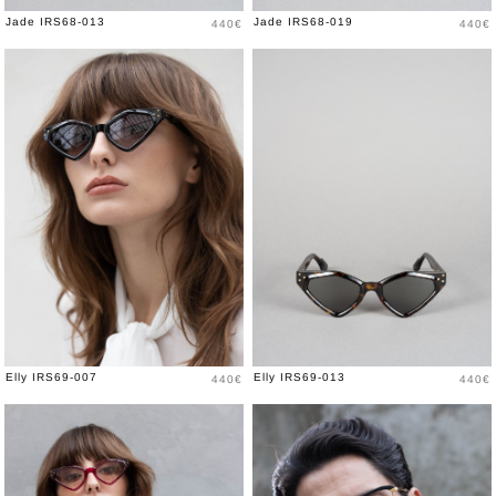
Prix
Prix
Jade IRS68-013
Jade IRS68-019
440€
440€
Prix
Prix
Elly IRS69-007
Elly IRS69-013
440€
440€