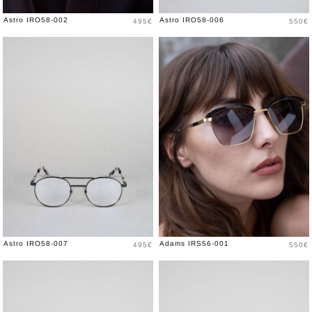
Prix
Prix
Astro IRO58-002
Astro IRO58-006
495€
550€
Prix
Prix
Astro IRO58-007
Adams IRS56-001
495€
550€