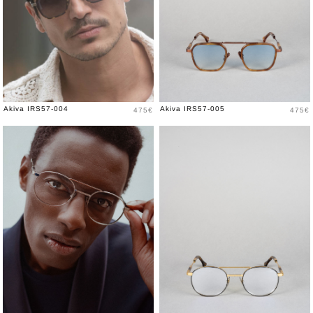
Prix
Prix
Akiva IRS57-004
Akiva IRS57-005
475€
475€