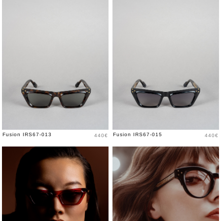
Prix
Prix
Fusion IRS67-013
Fusion IRS67-015
440€
440€