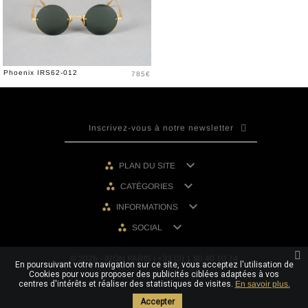
Prix
Phoenix IRS62-012
785€

PLAN DU SITE

CATÉGORIES

INFORMATIONS

SOCIAL
© 2026 - IRON PARIS | +33 (0) 1 80 40 10 74
En poursuivant votre navigation sur ce site, vous acceptez l'utilisation de
Cookies pour vous proposer des publicités ciblées adaptées à vos
centres d'intérêts et réaliser des statistiques de visites.
En savoir plus.
Accepter