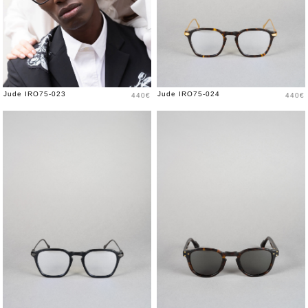
Prix
Prix
Jude IRO75-023
Jude IRO75-024
440€
440€