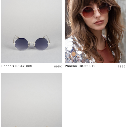
Prix
Prix
Phoenix IRS62-008
Phoenix IRS62-011
695€
785€