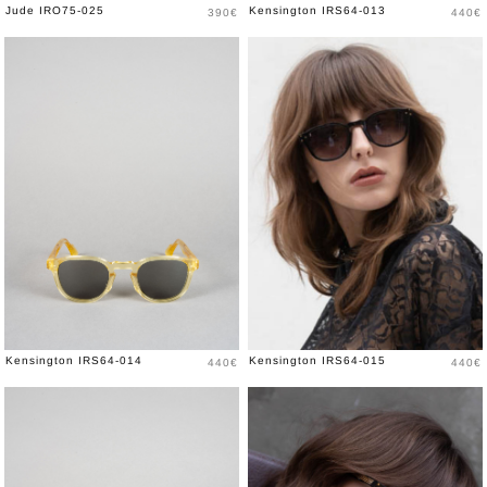
Prix
Prix
Jude IRO75-025
Kensington IRS64-013
390€
440€
Prix
Prix
Kensington IRS64-014
Kensington IRS64-015
440€
440€