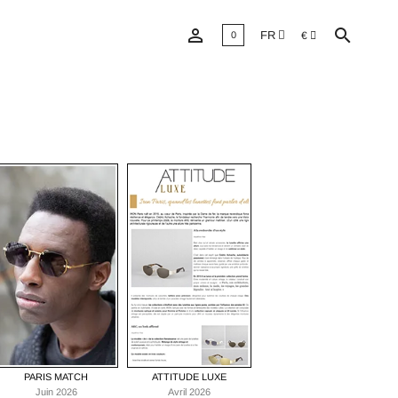


FR
€
0
PARIS MATCH
ATTITUDE LUXE
Juin 2026
Avril 2026