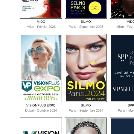
MIDO
SILMO
MID
Milan - Février 2026
Paris - Septembre 2025
Milan - Févr
VISIONPLUS EXPO
SILMO
SPP
Dubaï - Octobre 2024
Paris - Septembre 2024
Paris - Ma