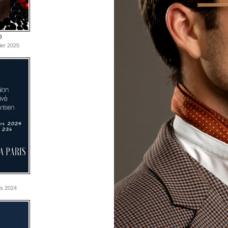
O
ier 2025
rs 2024