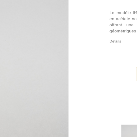
Le modèle IR
en acétate noi
offrant une 
géométriques
Détails