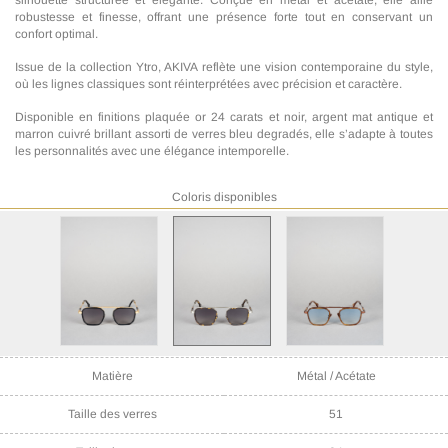
silhouette structurée et élégante. Conçue en métal et acétate, elle allie
robustesse et finesse, offrant une présence forte tout en conservant un
confort optimal.
Issue de la collection Ytro, AKIVA reflète une vision contemporaine du style,
où les lignes classiques sont réinterprétées avec précision et caractère.
Disponible en finitions plaquée or 24 carats et noir, argent mat antique et
marron cuivré brillant assorti de verres bleu degradés, elle s’adapte à toutes
les personnalités avec une élégance intemporelle.
Coloris disponibles
Référence
IRS57-004
Genre
Homme
Matière
Métal / Acétate
Taille des verres
51