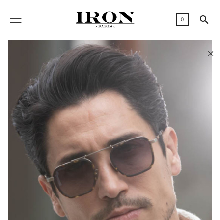

0
