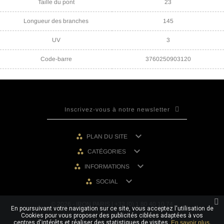
Taille du pont
23
Longueur des branches
145
UV
3
Code-barre
3760250903120

PLAN DU SITE

CATÉGORIES

INFORMATIONS

SOCIAL
© 2026 - IRON PARIS | +33 (0) 1 80 40 10 74
En poursuivant votre navigation sur ce site, vous acceptez l'utilisation de
Cookies pour vous proposer des publicités ciblées adaptées à vos
centres d'intérêts et réaliser des statistiques de visites.
En savoir plus.