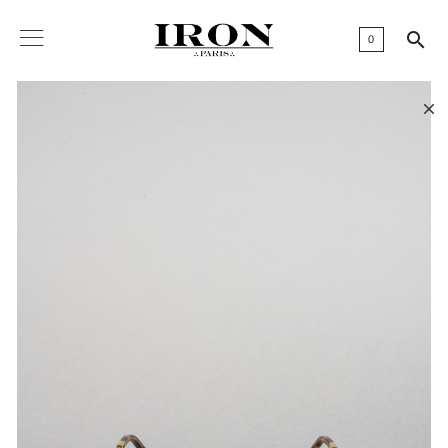

0
