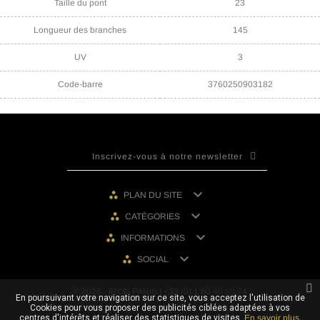
Taille du pont
23
Longueur des branches
145
UV
3
Code-barre
3760250903182

PLAN DU SITE

CATÉGORIES

INFORMATIONS

SOCIAL
© 2026 - IRON PARIS | +33 (0) 1 80 40 10 74
En poursuivant votre navigation sur ce site, vous acceptez l'utilisation de
Cookies pour vous proposer des publicités ciblées adaptées à vos
centres d'intérêts et réaliser des statistiques de visites.
En savoir plus.