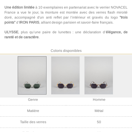
Une édition limitée
à 10 exemplaires en partenariat avec le verrier NOVACEL
France a vue le jour, la monture est montée avec des verres flash miroité
doré, accompagné d'un anti reflet par l’intérieur et gravés du logo
"trois
points"
d’
IRON PARIS
, alliant design parisien et savoir-faire français.
ULYSSE
, plus qu’une paire de lunettes : une déclaration d’
élégance, de
rareté et de caractère
.
Coloris disponibles
Référence
ULYSSE IRS61-008
Genre
Homme
Matière
Métal
Taille des verres
50