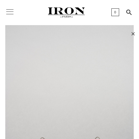

0
