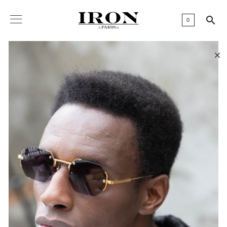

0
