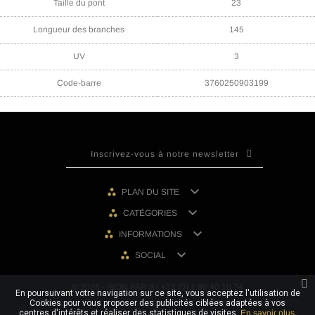
Taille du pont
23
Longueur des branches
145
UV
3
Code-barre
3760250903199

PLAN DU SITE

CATÉGORIES

INFORMATIONS

SOCIAL
© 2026 - IRON PARIS | +33 (0) 1 80 40 10 74
En poursuivant votre navigation sur ce site, vous acceptez l'utilisation de
Cookies pour vous proposer des publicités ciblées adaptées à vos
centres d'intérêts et réaliser des statistiques de visites.
En savoir plus.