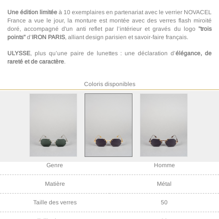
Une édition limitée
à 10 exemplaires en partenariat avec le verrier NOVACEL
France a vue le jour, la monture est montée avec des verres flash miroité
doré, accompagné d'un anti reflet par l’intérieur et gravés du logo
"trois
points"
d’
IRON PARIS
, alliant design parisien et savoir-faire français.
ULYSSE
, plus qu’une paire de lunettes : une déclaration d’
élégance, de
rareté et de caractère
.
Coloris disponibles
Référence
ULYSSE IRS61-009
Genre
Homme
Matière
Métal
Taille des verres
50