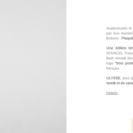
Audacieuses et 
par leur montur
finitions :
Plaqué
Une édition lim
NOVACEL France
flash miroité do
logo
"trois poin
français.
ULYSSE
, plus 
rareté et de car
Détails