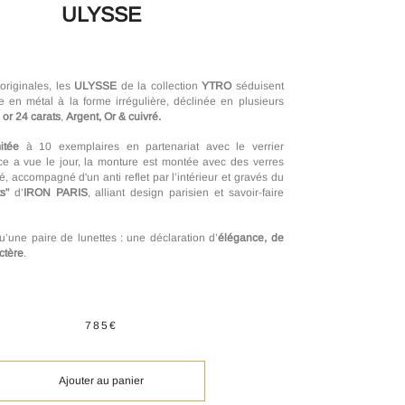
ULYSSE
originales, les
ULYSSE
de la collection
YTRO
séduisent
e en métal à la forme irrégulière, déclinée en plusieurs
 or 24 carats
,
Argent, Or & cuivré.
itée
à 10 exemplaires en partenariat avec le verrier
 a vue le jour, la monture est montée avec des verres
ré, accompagné d'un anti reflet par l’intérieur et gravés du
ts"
d’
IRON PARIS
, alliant design parisien et savoir-faire
qu’une paire de lunettes : une déclaration d’
élégance, de
actère
.
785€
Ajouter au panier