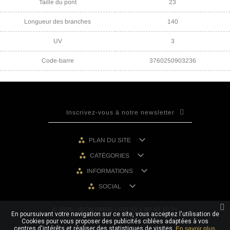
Taille du pont
23
Longueur des branches
140
UV
3
Code-barre
3760250903236

PLAN DU SITE

CATÉGORIES

INFORMATIONS

SOCIAL
© 2026 - IRON PARIS | +33 (0) 1 80 40 10 74
En poursuivant votre navigation sur ce site, vous acceptez l'utilisation de
Cookies pour vous proposer des publicités ciblées adaptées à vos
centres d'intérêts et réaliser des statistiques de visites.
En savoir plus.