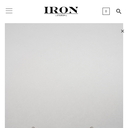

0
