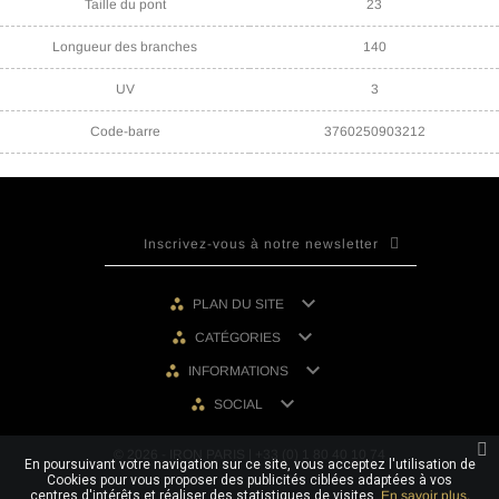
Taille du pont
23
Longueur des branches
140
UV
3
Code-barre
3760250903212

PLAN DU SITE

CATÉGORIES

INFORMATIONS

SOCIAL
© 2026 - IRON PARIS | +33 (0) 1 80 40 10 74
En poursuivant votre navigation sur ce site, vous acceptez l'utilisation de
Cookies pour vous proposer des publicités ciblées adaptées à vos
centres d'intérêts et réaliser des statistiques de visites.
En savoir plus.