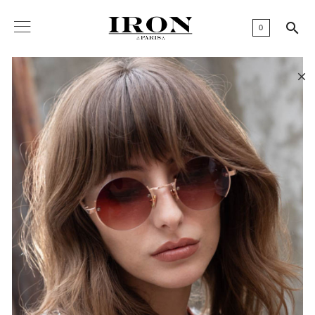

0
