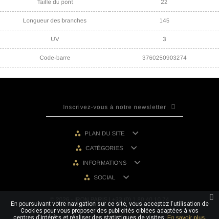
Taille du pont
22
Longueur des branches
145
UV
3
Code-barre
3760250903274

PLAN DU SITE

CATÉGORIES

INFORMATIONS

SOCIAL
© 2026 - IRON PARIS | +33 (0) 1 80 40 10 74
En poursuivant votre navigation sur ce site, vous acceptez l'utilisation de
Cookies pour vous proposer des publicités ciblées adaptées à vos
centres d'intérêts et réaliser des statistiques de visites.
En savoir plus.