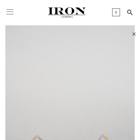

0
