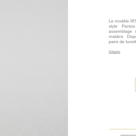
Le modèle IRS
style Panto
assemblage m
matière. Disp
paire de lunet
Détails