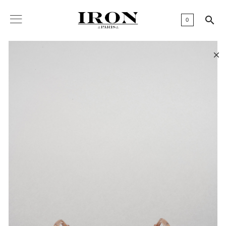

0
