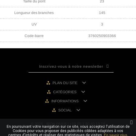
Taille du pont
23
Longueur des branches
145
UV
3
Code-barre
3760250903366

PLAN DU SITE

CATÉGORIES

INFORMATIONS

SOCIAL
© 2026 - IRON PARIS | +33 (0) 1 80 40 10 74
En poursuivant votre navigation sur ce site, vous acceptez l'utilisation de
Cookies pour vous proposer des publicités ciblées adaptées à vos
centres d'intérêts et réaliser des statistiques de visites.
En savoir plus.