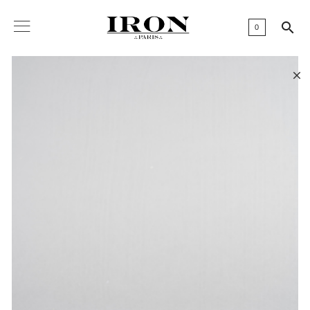

0
