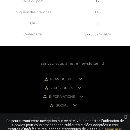
Taille du pont
17
Longueur des branches
145
UV
3
Code-barre
3770037470974

PLAN DU SITE

CATÉGORIES

INFORMATIONS

SOCIAL
© 2026 - IRON PARIS | +33 (0) 1 80 40 10 74
En poursuivant votre navigation sur ce site, vous acceptez l'utilisation de
Cookies pour vous proposer des publicités ciblées adaptées à vos
centres d'intérêts et réaliser des statistiques de visites.
En savoir plus.