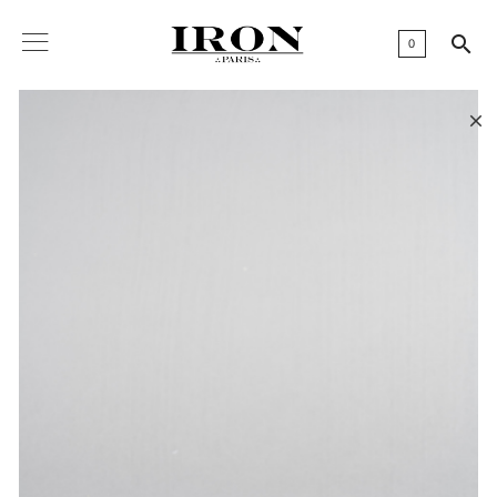

0
