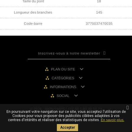
Taille du pont
18
Longueur des branches
145
Code-barre
3770037470035

PLAN DU SITE

CATÉGORIES

INFORMATIONS

SOCIAL
© 2026 - IRON PARIS | +33 (0) 1 80 40 10 74
En poursuivant votre navigation sur ce site, vous acceptez l'utilisation de
Cookies pour vous proposer des publicités ciblées adaptées à vos
centres d'intérêts et réaliser des statistiques de visites.
En savoir plus.
Accepter