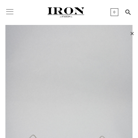

0
