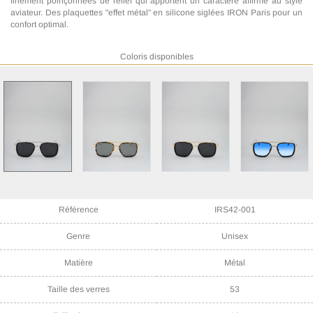
finement poinçonnées de relief qui apportent un caractere affirmé au style
aviateur. Des plaquettes "effet métal" en silicone siglées IRON Paris pour un
confort optimal.
Coloris disponibles
Référence
IRS42-001
Genre
Unisex
Matière
Métal
Taille des verres
53