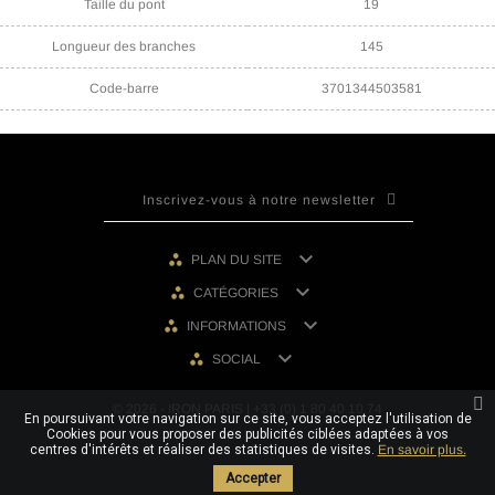
Taille du pont
19
Longueur des branches
145
Code-barre
3701344503581

PLAN DU SITE

CATÉGORIES

INFORMATIONS

SOCIAL
© 2026 - IRON PARIS | +33 (0) 1 80 40 10 74
En poursuivant votre navigation sur ce site, vous acceptez l'utilisation de
Cookies pour vous proposer des publicités ciblées adaptées à vos
centres d'intérêts et réaliser des statistiques de visites.
En savoir plus.
Accepter