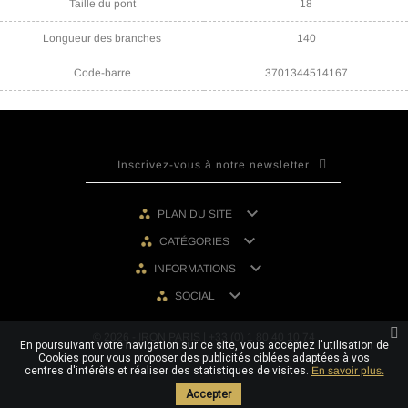
Taille du pont
18
Longueur des branches
140
Code-barre
3701344514167

PLAN DU SITE

CATÉGORIES

INFORMATIONS

SOCIAL
© 2026 - IRON PARIS | +33 (0) 1 80 40 10 74
En poursuivant votre navigation sur ce site, vous acceptez l'utilisation de
Cookies pour vous proposer des publicités ciblées adaptées à vos
centres d'intérêts et réaliser des statistiques de visites.
En savoir plus.
Accepter