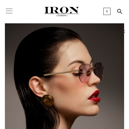

0
