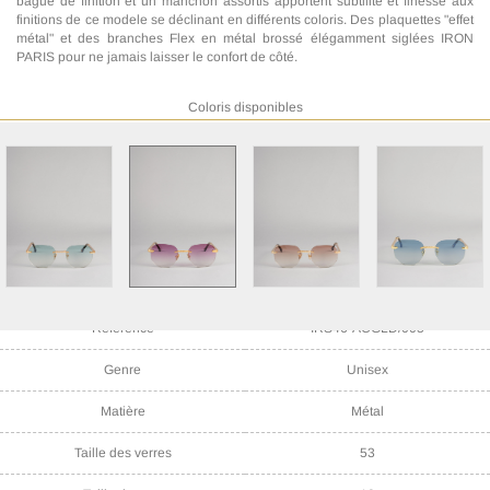
bague de finition et un manchon assortis apportent subtilité et finesse aux
finitions de ce modele se déclinant en différents coloris. Des plaquettes "effet
métal" et des branches Flex en métal brossé élégamment siglées IRON
PARIS pour ne jamais laisser le confort de côté.
Coloris disponibles
Référence
IRS46-ACGLD/005
Genre
Unisex
Matière
Métal
Taille des verres
53