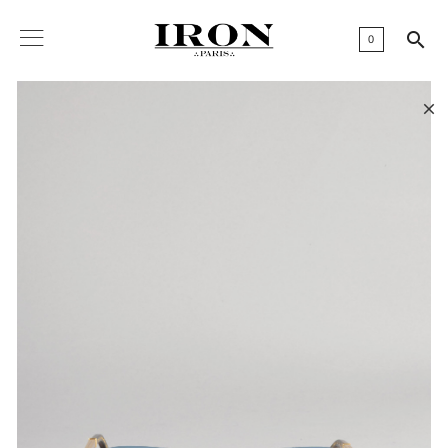

0
