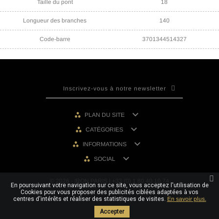
Taille du pont
18
Longueur des branches
140
Code-barre
3701344514327

PLAN DU SITE

CATÉGORIES

INFORMATIONS

SOCIAL
© 2026 - IRON PARIS | +33 (0) 1 80 40 10 74
En poursuivant votre navigation sur ce site, vous acceptez l'utilisation de
Cookies pour vous proposer des publicités ciblées adaptées à vos
centres d'intérêts et réaliser des statistiques de visites.
En savoir plus.
Accepter