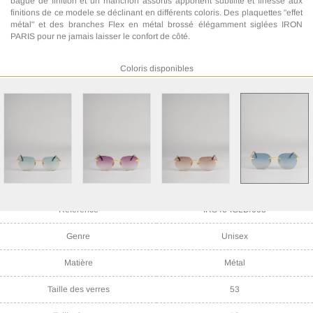
bague de finition et un manchon assortis apportent subtilité et finesse aux
finitions de ce modele se déclinant en différents coloris. Des plaquettes "effet
métal" et des branches Flex en métal brossé élégamment siglées IRON
PARIS pour ne jamais laisser le confort de côté.
Coloris disponibles
Référence
IRS46-IGLD/003
Genre
Unisex
Matière
Métal
Taille des verres
53