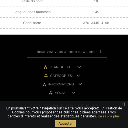
Taille du pont
18
Longueur des branches
145
Code-barre
3701344514198

PLAN DU SITE

CATÉGORIES

INFORMATIONS

SOCIAL
© 2026 - IRON PARIS | +33 (0) 1 80 40 10 74
En poursuivant votre navigation sur ce site, vous acceptez l'utilisation de
Cookies pour vous proposer des publicités ciblées adaptées à vos
centres d'intérêts et réaliser des statistiques de visites.
En savoir plus.
Accepter