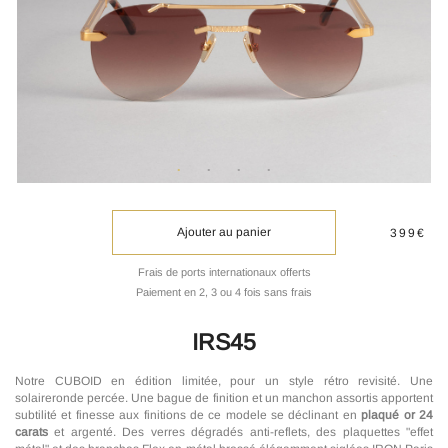
Ajouter au panier
399€
Frais de ports internationaux offerts
Paiement en 2, 3 ou 4 fois sans frais
IRS45
Notre CUBOID en édition limitée, pour un style rétro revisité. Une
solaireronde percée. Une bague de finition et un manchon assortis apportent
subtilité et finesse aux finitions de ce modele se déclinant en
plaqué or 24
carats
et argenté. Des verres dégradés anti-reflets, des plaquettes "effet