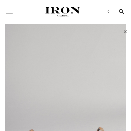

0
