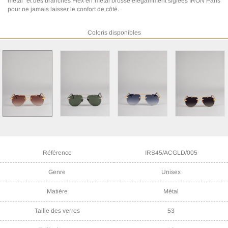
métal" et des branches Flex en métal brossé élégamment siglées IRON Paris
pour ne jamais laisser le confort de côté.
Coloris disponibles
Référence
IRS45/ACGLD/005
Genre
Unisex
Matière
Métal
Taille des verres
53