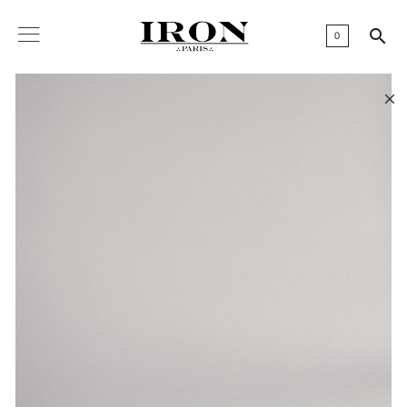

0
