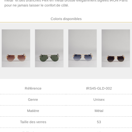
métal" et des branches Flex en métal brossé élégamment siglées IRON Paris
pour ne jamais laisser le confort de côté.
Coloris disponibles
Référence
IRS45-GLD-002
Genre
Unisex
Matière
Métal
Taille des verres
53