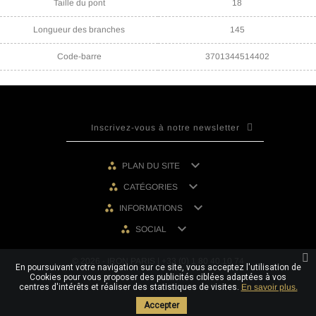
Taille du pont
18
Longueur des branches
145
Code-barre
3701344514402

PLAN DU SITE

CATÉGORIES

INFORMATIONS

SOCIAL
© 2026 - IRON PARIS | +33 (0) 1 80 40 10 74
En poursuivant votre navigation sur ce site, vous acceptez l'utilisation de
Cookies pour vous proposer des publicités ciblées adaptées à vos
centres d'intérêts et réaliser des statistiques de visites.
En savoir plus.
Accepter