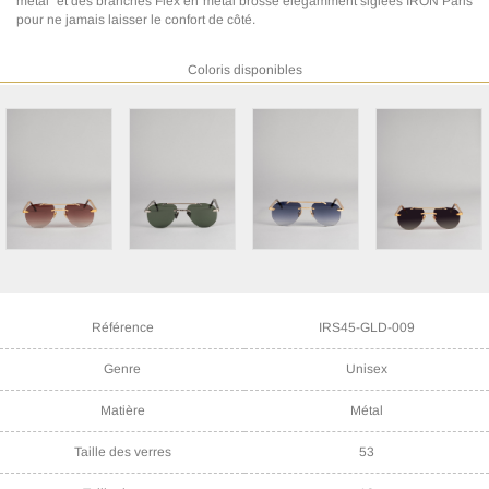
métal" et des branches Flex en métal brossé élégamment siglées IRON Paris
pour ne jamais laisser le confort de côté.
Coloris disponibles
Référence
IRS45-GLD-009
Genre
Unisex
Matière
Métal
Taille des verres
53