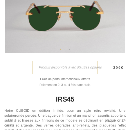
Produit disponible avec d'autres options
399€
Frais de ports internationaux offerts
Paiement en 2, 3 ou 4 fois sans frais
IRS45
Notre CUBOID en édition limitée, pour un style rétro revisité. Une
solaireronde percée. Une bague de finition et un manchon assortis apportent
subtilité et finesse aux finitions de ce modele se déclinant en
plaqué or 24
carats
et argenté. Des verres dégradés anti-reflets, des plaquettes "effet