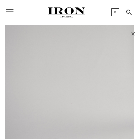

0
