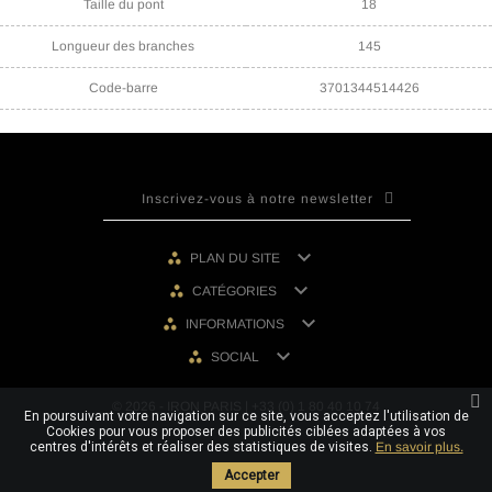
Taille du pont
18
Longueur des branches
145
Code-barre
3701344514426

PLAN DU SITE

CATÉGORIES

INFORMATIONS

SOCIAL
© 2026 - IRON PARIS | +33 (0) 1 80 40 10 74
En poursuivant votre navigation sur ce site, vous acceptez l'utilisation de
Cookies pour vous proposer des publicités ciblées adaptées à vos
centres d'intérêts et réaliser des statistiques de visites.
En savoir plus.
Accepter