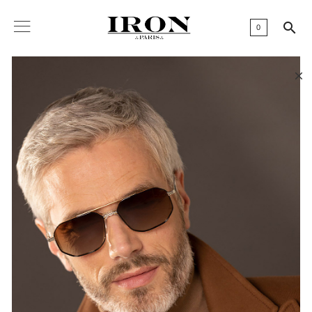

0
