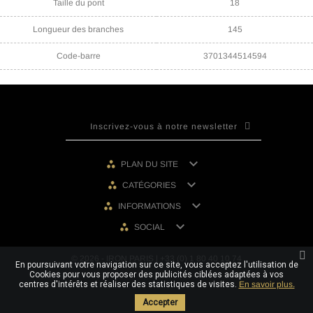
Taille du pont
18
Longueur des branches
145
Code-barre
3701344514594

PLAN DU SITE

CATÉGORIES

INFORMATIONS

SOCIAL
© 2026 - IRON PARIS | +33 (0) 1 80 40 10 74
En poursuivant votre navigation sur ce site, vous acceptez l'utilisation de
Cookies pour vous proposer des publicités ciblées adaptées à vos
centres d'intérêts et réaliser des statistiques de visites.
En savoir plus.
Accepter