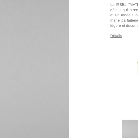
La IRS51, "MATRI
détails qui la re
et un modele co
marie parfaitem
légere et décont
Détails