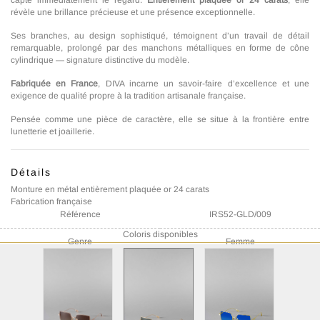
capte immédiatement le regard.
Entièrement plaquée or 24 carats
, elle
révèle une brillance précieuse et une présence exceptionnelle.
Ses branches, au design sophistiqué, témoignent d’un travail de détail
remarquable, prolongé par des manchons métalliques en forme de cône
cylindrique — signature distinctive du modèle.
Fabriquée en France
, DIVA incarne un savoir-faire d’excellence et une
exigence de qualité propre à la tradition artisanale française.
Pensée comme une pièce de caractère, elle se situe à la frontière entre
lunetterie et joaillerie.
Détails
Monture en métal entièrement plaquée or 24 carats
Fabrication française
Référence
IRS52-GLD/009
Coloris disponibles
Genre
Femme
Matière
Métal
Taille des verres
56