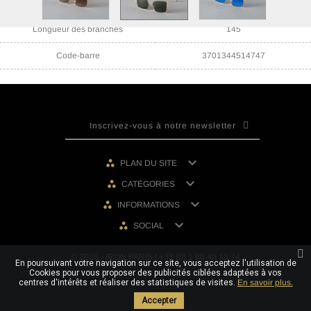
Taille du pont
18
Longueur des branches
145
Code-barre
3701344514747

PLAN DU SITE

CATÉGORIES

INFORMATIONS

SOCIAL
© 2026 - IRON PARIS | +33 (0) 1 80 40 10 74
En poursuivant votre navigation sur ce site, vous acceptez l'utilisation de
Cookies pour vous proposer des publicités ciblées adaptées à vos
centres d'intérêts et réaliser des statistiques de visites.
En savoir plus.
Accepter