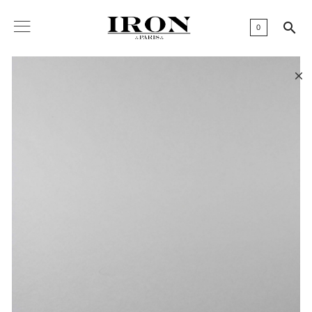

0
