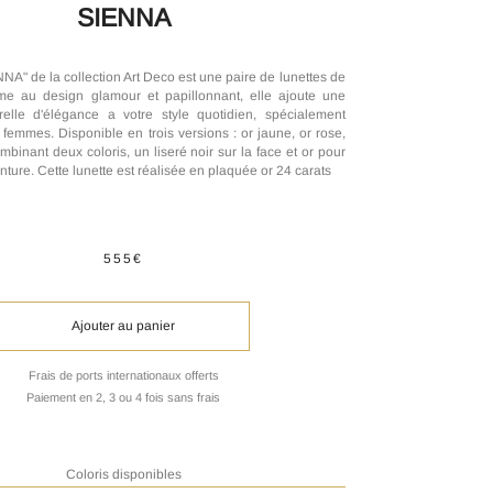
SIENNA
A" de la collection Art Deco est une paire de lunettes de
me au design glamour et papillonnant, elle ajoute une
elle d'élégance a votre style quotidien, spécialement
femmes. Disponible en trois versions : or jaune, or rose,
binant deux coloris, un liseré noir sur la face et or pour
onture. Cette lunette est réalisée en plaquée or 24 carats
555€
Ajouter au panier
Frais de ports internationaux offerts
Paiement en 2, 3 ou 4 fois sans frais
Coloris disponibles