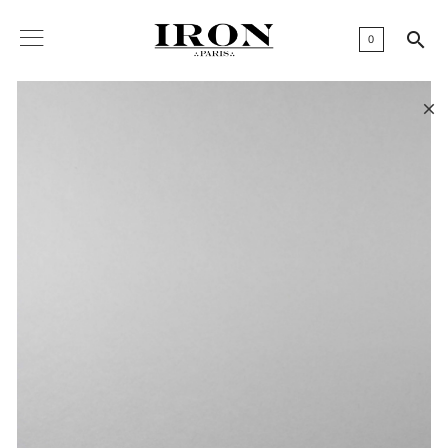

0
