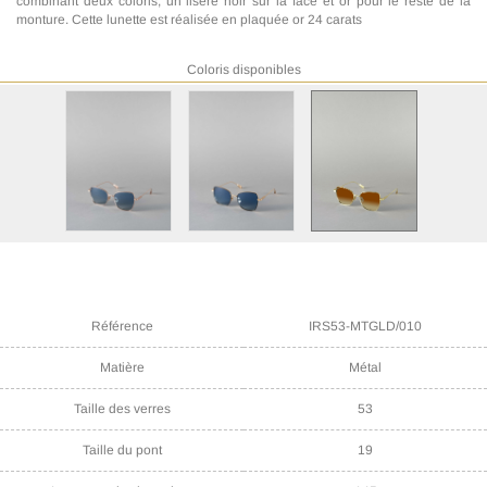
combinant deux coloris, un liseré noir sur la face et or pour le reste de la
monture. Cette lunette est réalisée en plaquée or 24 carats
Coloris disponibles
Référence
IRS53-MTGLD/010
Matière
Métal
Taille des verres
53
Taille du pont
19