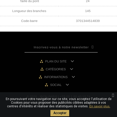
Taille du pont
24
Longueur des branches
145
Code-barre
3701344514839

PLAN DU SITE

CATÉGORIES

INFORMATIONS

SOCIAL
© 2026 - IRON PARIS | +33 (0) 1 80 40 10 74
En poursuivant votre navigation sur ce site, vous acceptez l'utilisation de
Cookies pour vous proposer des publicités ciblées adaptées à vos
centres d'intérêts et réaliser des statistiques de visites.
En savoir plus.
Accepter