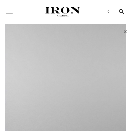

0
