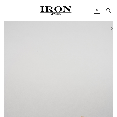

0
