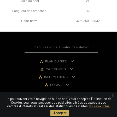
Taille du pont
21
Longueur des branches
145
Code-barre
3760250903632

PLAN DU SITE

CATÉGORIES

INFORMATIONS

SOCIAL
© 2026 - IRON PARIS | +33 (0) 1 80 40 10 74
En poursuivant votre navigation sur ce site, vous acceptez l'utilisation de
Cookies pour vous proposer des publicités ciblées adaptées à vos
centres d'intérêts et réaliser des statistiques de visites.
En savoir plus.
Accepter