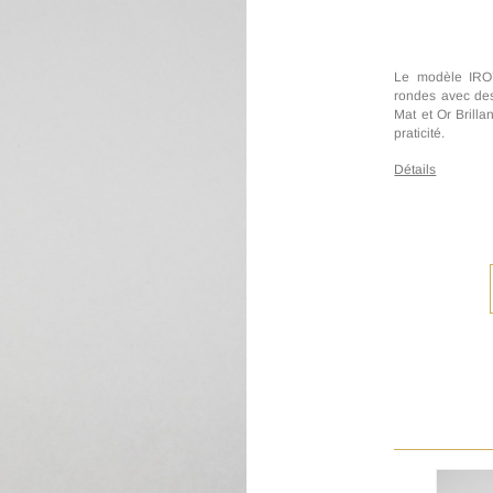
Le modèle IRO7
rondes avec des 
Mat et Or Brillan
praticité.
Détails