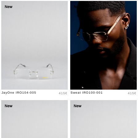
New
New
Prix
Prix
JayOne IRO104-005
Sweat IRO100-001
415€
415€
New
New