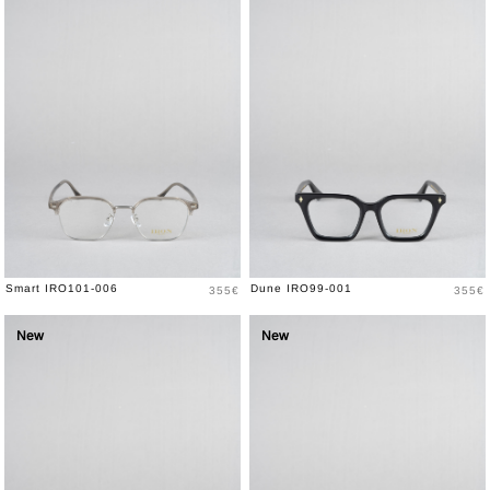
Prix
Prix
Smart IRO101-006
Dune IRO99-001
355€
355€
New
New