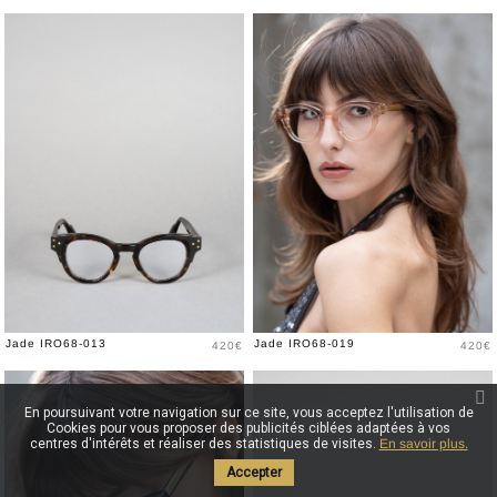
Prix
Prix
Jade IRO68-013
Jade IRO68-019
420€
420€
En poursuivant votre navigation sur ce site, vous acceptez l'utilisation de
Cookies pour vous proposer des publicités ciblées adaptées à vos
centres d'intérêts et réaliser des statistiques de visites.
En savoir plus.
Accepter