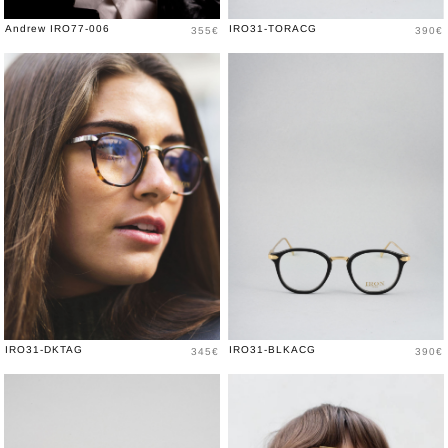
Prix
Prix
Andrew IRO77-006
IRO31-TORACG
355€
390€
Prix
Prix
IRO31-DKTAG
IRO31-BLKACG
345€
390€