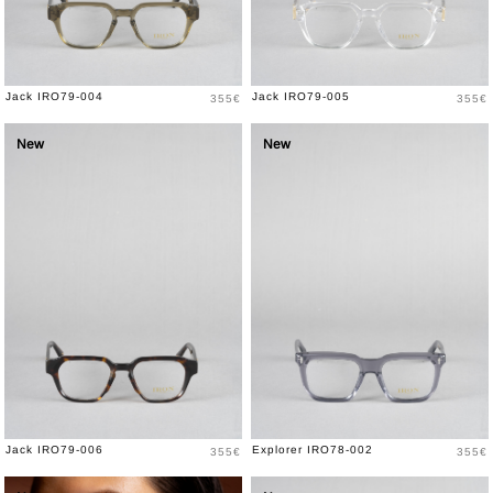
Prix
Prix
Jack IRO79-004
Jack IRO79-005
355€
355€
New
New
Prix
Prix
Jack IRO79-006
Explorer IRO78-002
355€
355€