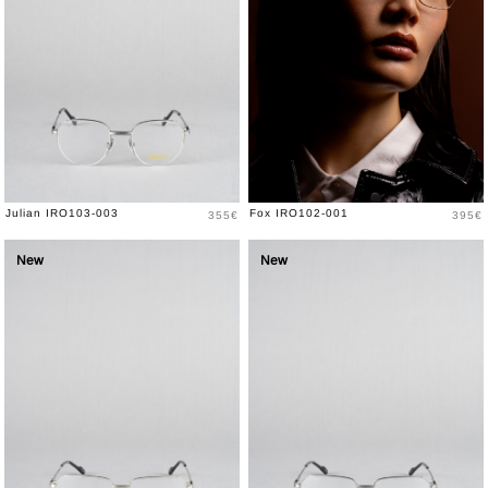
Prix
Prix
Julian IRO103-003
Fox IRO102-001
355€
395€
New
New