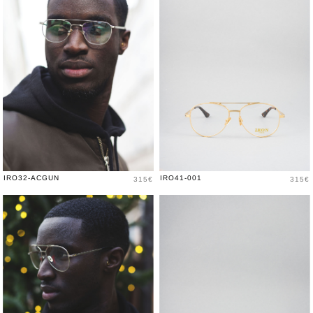
Prix
Prix
IRO32-ACGUN
IRO41-001
315€
315€