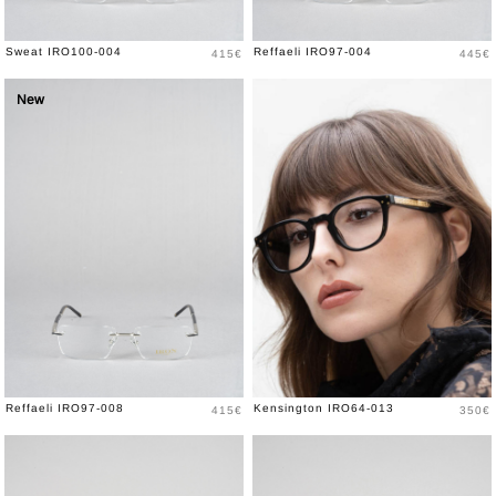
Prix
Prix
Sweat IRO100-004
Reffaeli IRO97-004
415€
445€
New
Prix
Prix
Reffaeli IRO97-008
Kensington IRO64-013
415€
350€