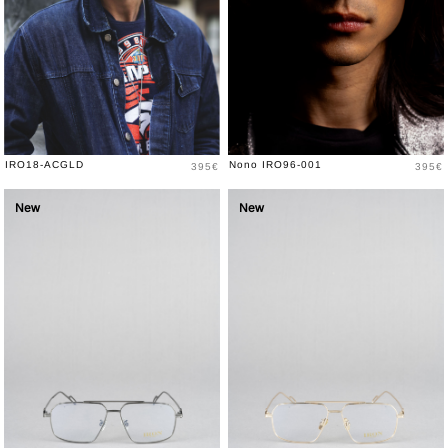
Prix
Prix
IRO18-ACGLD
Nono IRO96-001
395€
395€
New
New