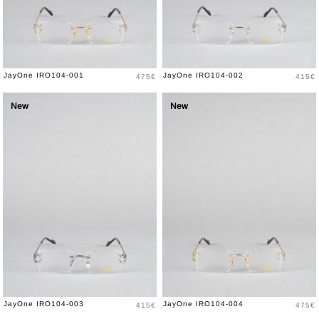
Prix
Prix
JayOne IRO104-001
JayOne IRO104-002
475€
415€
New
New
Prix
Prix
JayOne IRO104-003
JayOne IRO104-004
415€
475€