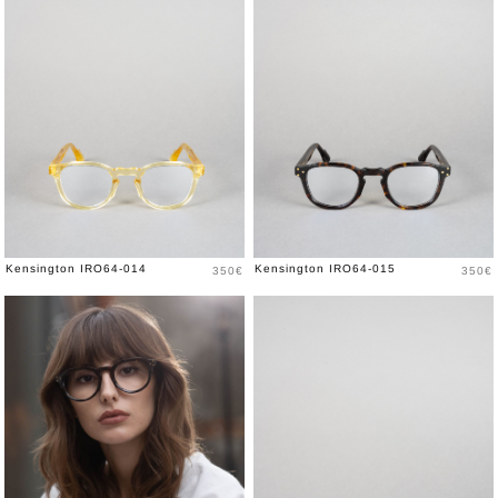
Prix
Prix
Kensington IRO64-014
Kensington IRO64-015
350€
350€