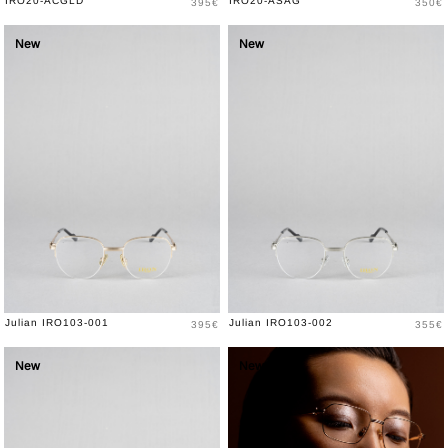
Prix
Prix
IRO20-ACGLD
IRO20-ASAG
395€
350€
New
New
Prix
Prix
Julian IRO103-001
Julian IRO103-002
395€
355€
New
New