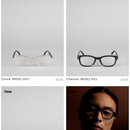
Prix
Prix
Chloé IRO91-002
Chantal IRO81-001
355€
355€
New
New