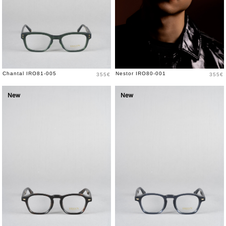
Prix
Prix
Chantal IRO81-005
Nestor IRO80-001
355€
355€
New
New