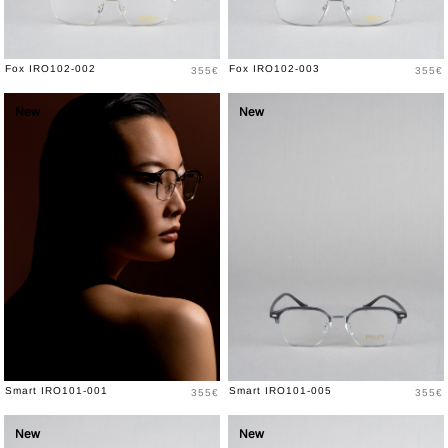
Prix
Prix
Fox IRO102-002
Fox IRO102-003
355€
355€
New
New
Prix
Prix
Smart IRO101-001
Smart IRO101-005
355€
355€
New
New