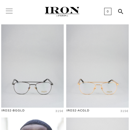

0
Prix
Prix
IRO32-BGGLD
IRO32-ACGLD
315€
315€