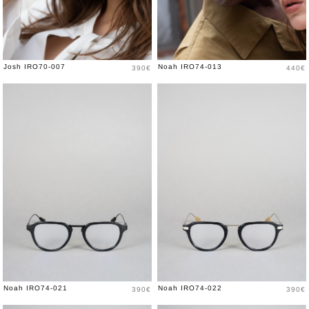
Prix
Prix
Josh IRO70-007
Noah IRO74-013
390€
440€
Prix
Prix
Noah IRO74-021
Noah IRO74-022
390€
390€