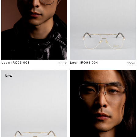
Prix
Prix
Leon IRO93-003
Leon IRO93-004
355€
355€
New
New