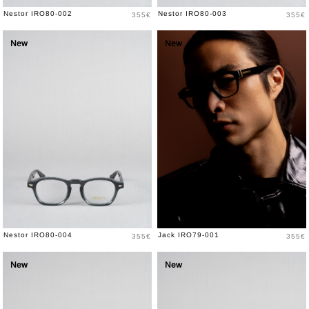
Prix
Prix
Nestor IRO80-002
Nestor IRO80-003
355€
355€
New
New
Prix
Prix
Nestor IRO80-004
Jack IRO79-001
355€
355€
New
New