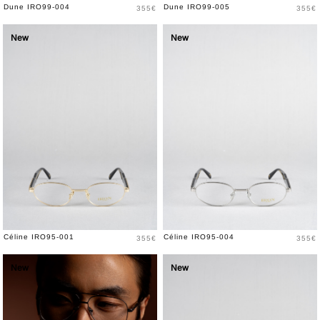
Prix
Prix
Dune IRO99-004
Dune IRO99-005
355€
355€
New
New
Prix
Prix
Céline IRO95-001
Céline IRO95-004
355€
355€
New
New