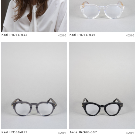
Prix
Prix
Karl IRO66-013
Karl IRO66-016
420€
420€
Prix
Prix
Karl IRO66-017
Jade IRO68-007
420€
420€