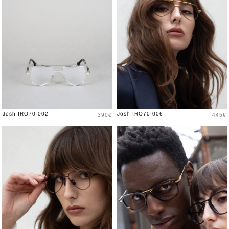
Prix
Prix
Josh IRO70-002
Josh IRO70-006
390€
445€