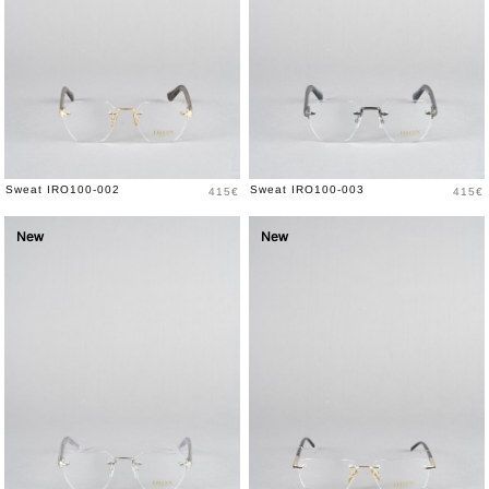
Prix
Prix
Sweat IRO100-002
Sweat IRO100-003
415€
415€
New
New