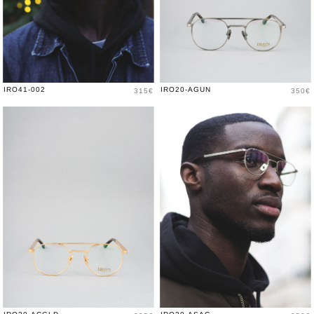
Prix
Prix
IRO41-002
IRO20-AGUN
315€
350€