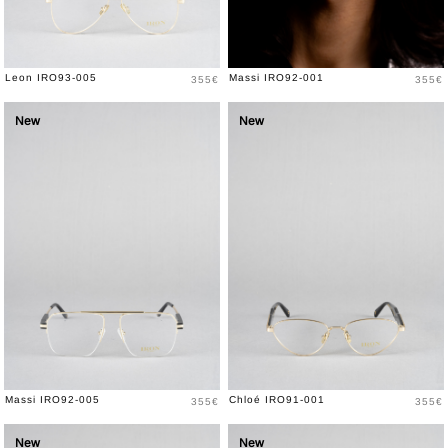
Prix
Prix
Leon IRO93-005
Massi IRO92-001
355€
355€
New
New
Prix
Prix
Massi IRO92-005
Chloé IRO91-001
355€
355€
New
New