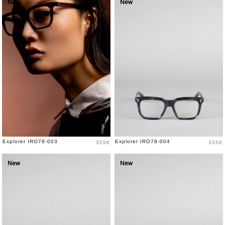
New
New
Prix
Prix
Explorer IRO78-003
Explorer IRO78-004
355€
355€
New
New