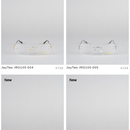
Prix
Prix
JayTwo IRO105-004
JayTwo IRO105-005
475€
415€
New
New