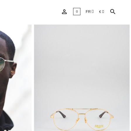


FR
€
0