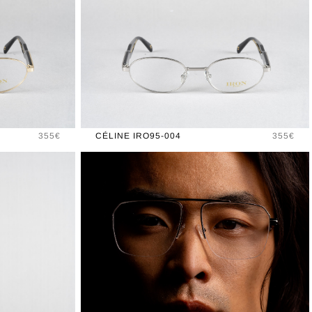
Prix
Prix
355€
CÉLINE IRO95-004
355€
New