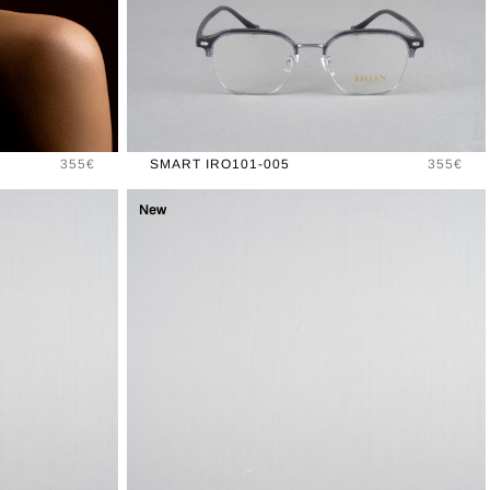
Prix
Prix
355€
SMART IRO101-005
355€
New