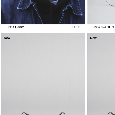
Prix
IRO41-002
315€
IRO20-AGUN
New
New