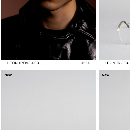
Prix
LEON IRO93-003
355€
LEON IRO93-
New
New