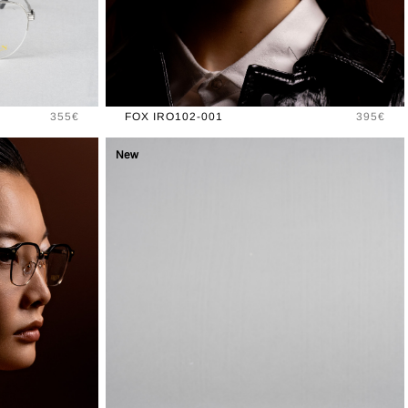
Prix
Prix
355€
FOX IRO102-001
395€
New