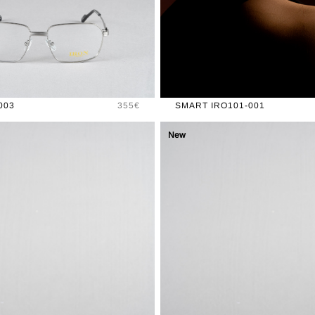
Prix
003
355€
SMART IRO101-001
New