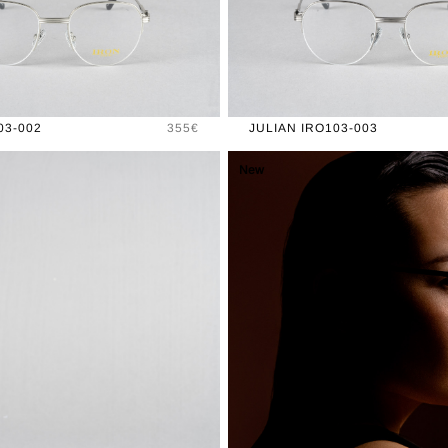
Prix
03-002
355€
JULIAN IRO103-003
New