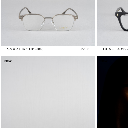
Prix
SMART IRO101-006
355€
DUNE IRO99
New
New