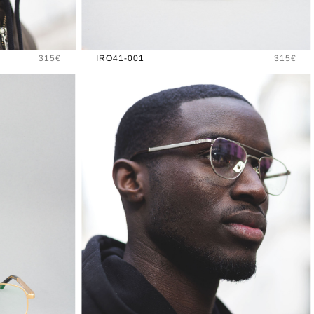
Prix
Prix
315€
IRO41-001
315€