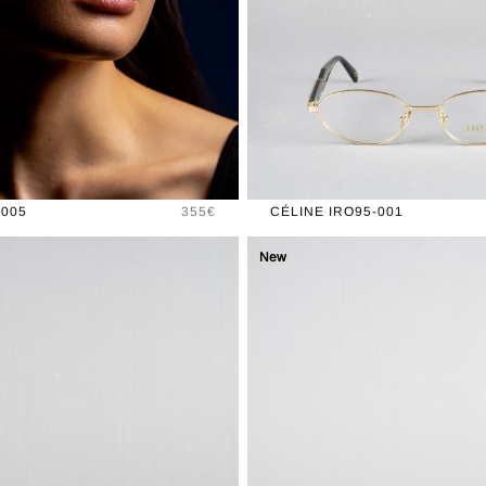
Prix
-005
355€
CÉLINE IRO95-001
New