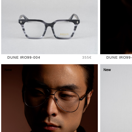
Prix
DUNE IRO99-004
355€
DUNE IRO99
New
New