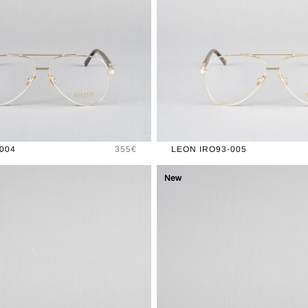
Prix
004
355€
LEON IRO93-005
New