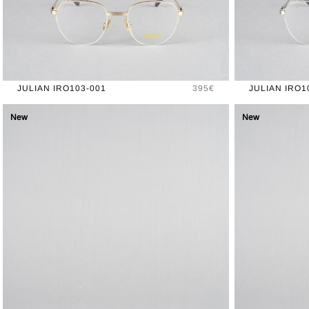
Prix
JULIAN IRO103-001
395€
JULIAN IRO1
New
New