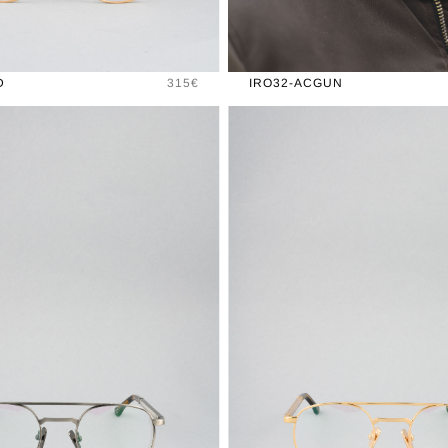
Prix
D
315€
IRO32-ACGUN