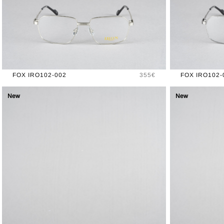
Prix
FOX IRO102-002
355€
FOX IRO102-
New
New