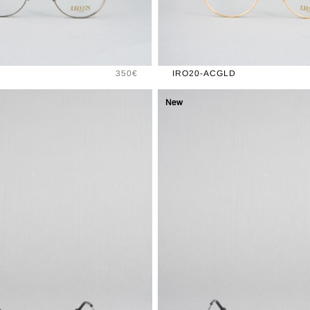
Prix
350€
IRO20-ACGLD
New