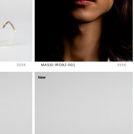
Prix
Prix
355€
MASSI IRO92-001
355€
New