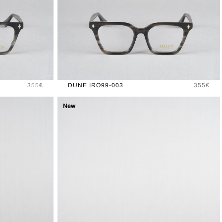
Prix
Prix
355€
DUNE IRO99-003
355€
New