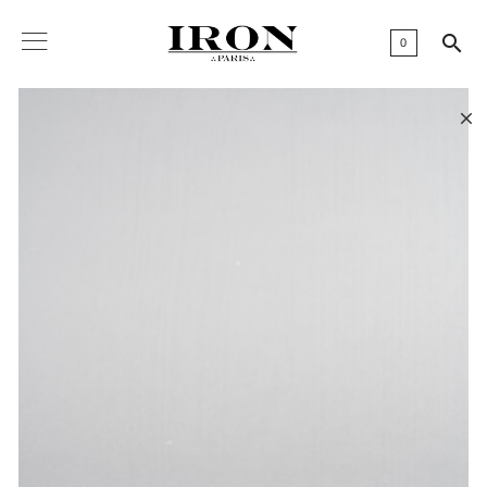

0
