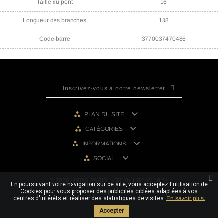
Taille du pont
16
Longueur des branches
138
Code-barre
3770037470486

PLAN DU SITE

CATÉGORIES

INFORMATIONS

SOCIAL
© 2026 - IRON PARIS | +33 (0) 1 80 40 10 74
En poursuivant votre navigation sur ce site, vous acceptez l'utilisation de
Cookies pour vous proposer des publicités ciblées adaptées à vos
centres d'intérêts et réaliser des statistiques de visites.
En savoir plus.
Accepter