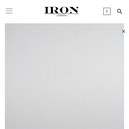

0
