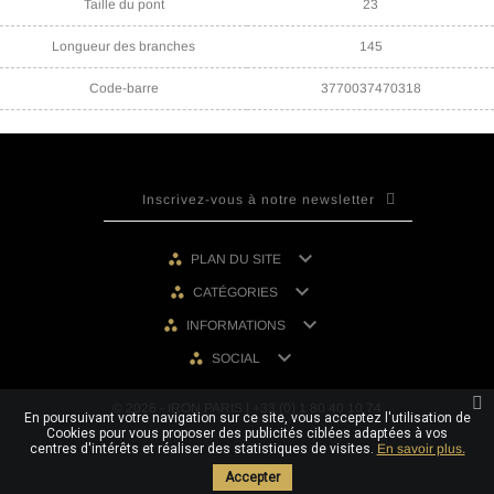
Taille du pont
23
Longueur des branches
145
Code-barre
3770037470318

PLAN DU SITE

CATÉGORIES

INFORMATIONS

SOCIAL
© 2026 - IRON PARIS | +33 (0) 1 80 40 10 74
En poursuivant votre navigation sur ce site, vous acceptez l'utilisation de
Cookies pour vous proposer des publicités ciblées adaptées à vos
centres d'intérêts et réaliser des statistiques de visites.
En savoir plus.
Accepter