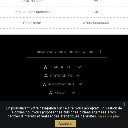
Taille du pont
22
Longueur des branches
145
Code-barre
3760250909009

PLAN DU SITE

CATÉGORIES

INFORMATIONS

SOCIAL
© 2026 - IRON PARIS | +33 (0) 1 80 40 10 74
En poursuivant votre navigation sur ce site, vous acceptez l'utilisation de
Cookies pour vous proposer des publicités ciblées adaptées à vos
centres d'intérêts et réaliser des statistiques de visites.
En savoir plus.
Accepter