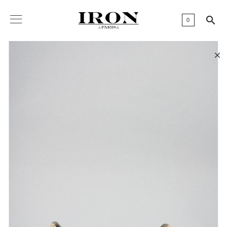

0
