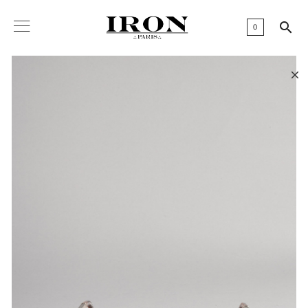

0
