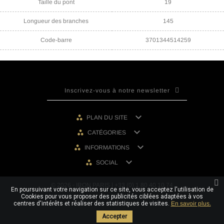
Taille du pont
19
Longueur des branches
145
Code-barre
3701344514259

PLAN DU SITE

CATÉGORIES

INFORMATIONS

SOCIAL
© 2026 - IRON PARIS | +33 (0) 1 80 40 10 74
En poursuivant votre navigation sur ce site, vous acceptez l'utilisation de
Cookies pour vous proposer des publicités ciblées adaptées à vos
centres d'intérêts et réaliser des statistiques de visites.
En savoir plus.
Accepter