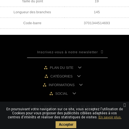
Taille du pont
19
Longueur des branches
145
Code-barre
3701344514693

PLAN DU SITE

CATÉGORIES

INFORMATIONS

SOCIAL
© 2026 - IRON PARIS | +33 (0) 1 80 40 10 74
En poursuivant votre navigation sur ce site, vous acceptez l'utilisation de
Cookies pour vous proposer des publicités ciblées adaptées à vos
centres d'intérêts et réaliser des statistiques de visites.
En savoir plus.
Accepter