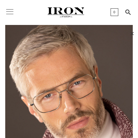

0
