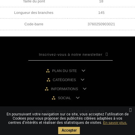
Taille du pont
18
Longueur des branches
145
Code-barre
3760250903021

PLAN DU SITE

CATÉGORIES

INFORMATIONS

SOCIAL
© 2026 - IRON PARIS | +33 (0) 1 80 40 10 74
En poursuivant votre navigation sur ce site, vous acceptez l'utilisation de
Cookies pour vous proposer des publicités ciblées adaptées à vos
centres d'intérêts et réaliser des statistiques de visites.
En savoir plus.
Accepter