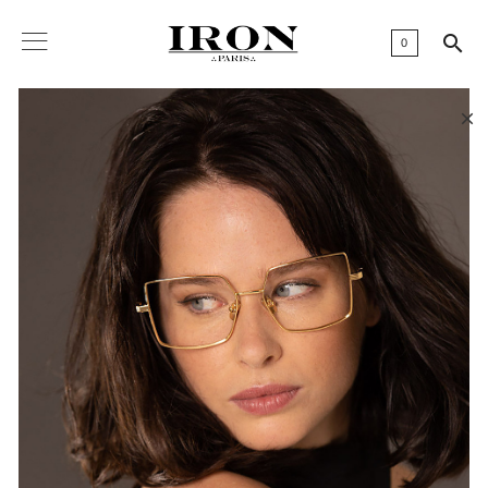

0
