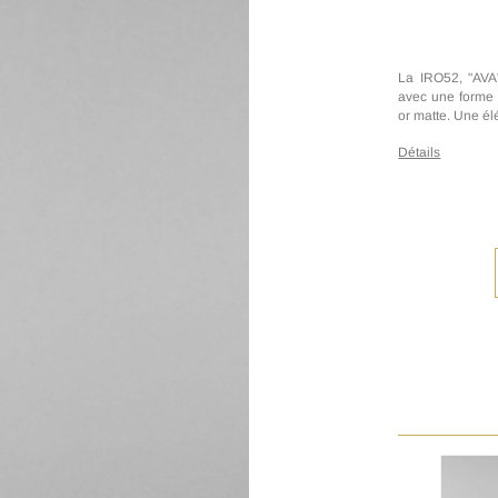
La IRO52, "AVA
avec une forme o
or matte. Une él
Détails