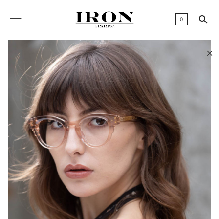

0
