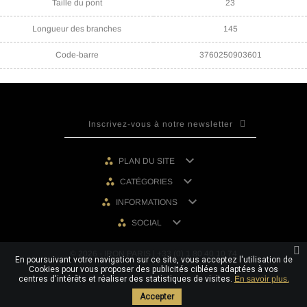
Taille du pont
23
Longueur des branches
145
Code-barre
3760250903601

PLAN DU SITE

CATÉGORIES

INFORMATIONS

SOCIAL
© 2026 - IRON PARIS | +33 (0) 1 80 40 10 74
En poursuivant votre navigation sur ce site, vous acceptez l'utilisation de
Cookies pour vous proposer des publicités ciblées adaptées à vos
centres d'intérêts et réaliser des statistiques de visites.
En savoir plus.
Accepter