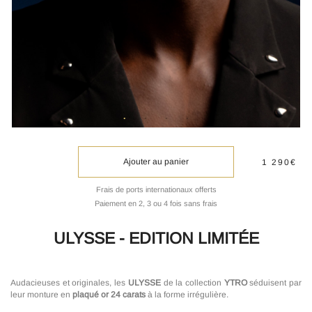
Ajouter au panier
1 290€
Frais de ports internationaux offerts
Paiement en 2, 3 ou 4 fois sans frais
ULYSSE - EDITION LIMITÉE
Audacieuses et originales, les
ULYSSE
de la collection
YTRO
séduisent par
leur monture en
plaqué or 24 carats
à la forme irrégulière.