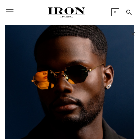

0
