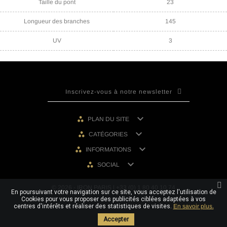
Taille du pont
23
Longueur des branches
145
UV
3

PLAN DU SITE

CATÉGORIES

INFORMATIONS

SOCIAL
© 2026 - IRON PARIS | +33 (0) 1 80 40 10 74
En poursuivant votre navigation sur ce site, vous acceptez l'utilisation de
Cookies pour vous proposer des publicités ciblées adaptées à vos
centres d'intérêts et réaliser des statistiques de visites.
En savoir plus.
Accepter