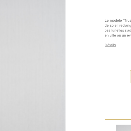
Le modèle "Trust
de soleil rectan
ces lunettes s'a
en ville ou un é
Détails