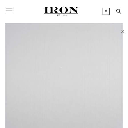

0
