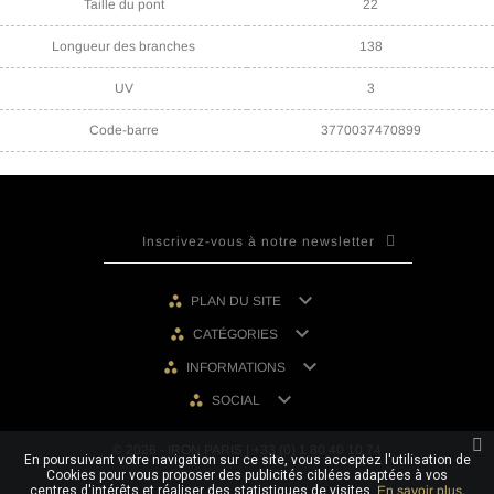
Taille du pont
22
Longueur des branches
138
UV
3
Code-barre
3770037470899

PLAN DU SITE

CATÉGORIES

INFORMATIONS

SOCIAL
© 2026 - IRON PARIS | +33 (0) 1 80 40 10 74
En poursuivant votre navigation sur ce site, vous acceptez l'utilisation de
Cookies pour vous proposer des publicités ciblées adaptées à vos
centres d'intérêts et réaliser des statistiques de visites.
En savoir plus.