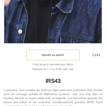
Ajouter au panier
299€
Frais de ports internationaux offerts
Paiement en 2, 3 ou 4 fois sans frais
IRS43
L'exclusive. Nos lunettes de soleil au style carré sont sublimées d'un double
pont. Un cerclage acétate de différentes couleurs : noir, noir mat, bleu ou
havana, dévoile un insert métal doré ou argenté. Les manchons assortis, les
verres anti-reflets et les branches minutieusement gravées IRON Paris