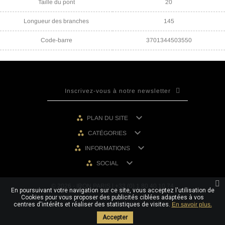
Taille du pont
20
Longueur des branches
145
Code-barre
3701344503550

PLAN DU SITE

CATÉGORIES

INFORMATIONS

SOCIAL
© 2026 - IRON PARIS | +33 (0) 1 80 40 10 74
En poursuivant votre navigation sur ce site, vous acceptez l'utilisation de
Cookies pour vous proposer des publicités ciblées adaptées à vos
centres d'intérêts et réaliser des statistiques de visites.
En savoir plus.
Accepter