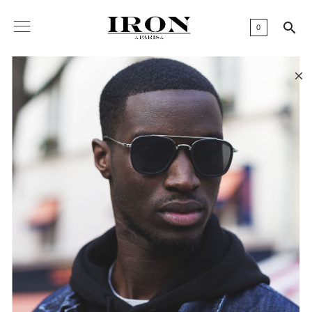

0
