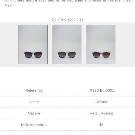
confort sera assuré avec des verres dégradés anti-reflets et des branches
Flex.
Coloris disponibles
Référence
IRS30-BLK/001
Genre
Unisex
Matière
Métal / Acétate
Taille des verres
48