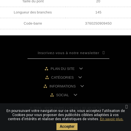
Taille du pont
20
Longueur des branches
145
Code-barre
3760250909450

PLAN DU SITE

CATÉGORIES

INFORMATIONS

SOCIAL
© 2026 - IRON PARIS | +33 (0) 1 80 40 10 74
En poursuivant votre navigation sur ce site, vous acceptez l'utilisation de
Cookies pour vous proposer des publicités ciblées adaptées à vos
centres d'intérêts et réaliser des statistiques de visites.
En savoir plus.
Accepter