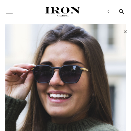

0
