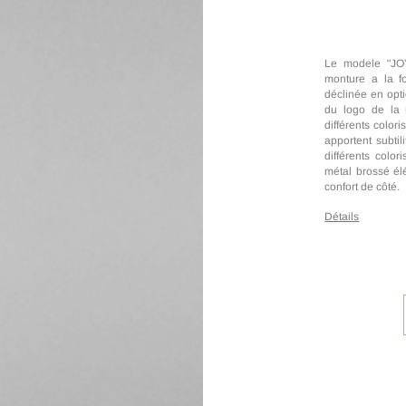
Le modele "JO
monture a la fo
déclinée en opti
du logo de la
différents color
apportent subtil
différents color
métal brossé él
confort de côté.
Détails