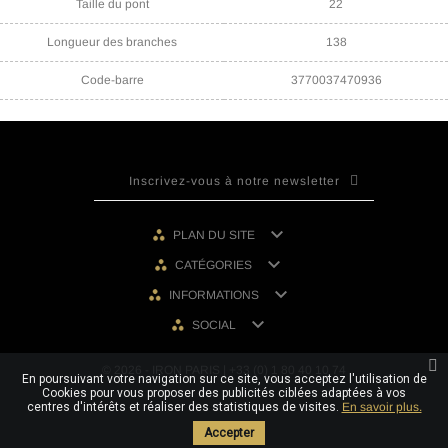
Taille du pont
22
Longueur des branches
138
Code-barre
3770037470936

PLAN DU SITE

CATÉGORIES

INFORMATIONS

SOCIAL
© 2026 - IRON PARIS | +33 (0) 1 80 40 10 74
En poursuivant votre navigation sur ce site, vous acceptez l'utilisation de
Cookies pour vous proposer des publicités ciblées adaptées à vos
centres d'intérêts et réaliser des statistiques de visites.
En savoir plus.
Accepter