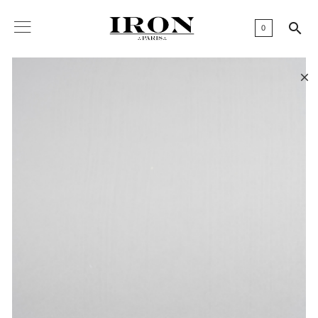

0
